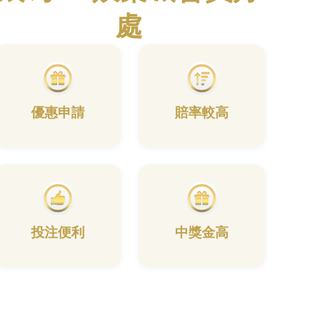
現場視頻
APP下載
關於網路娛樂城賭博
球
娛樂城現場娛樂
TU娛樂城行動應用
什麼是網路娛樂城？
攻
播賭場體驗豪華賭
程式下載教學 | 隨時
四大類型全覽 | TU
遊戲、專業荷官與
隨地享受娛樂遊戲
娛樂城選擇指南
時互動
注
如何下載並安裝 TU
TU娛樂城遊戲技巧
熱
娛樂城真人直播
娛樂城 App | 完整
攻略：專屬策略與資
趨
場體驗專業荷官、
安裝步驟與常見問題
金管理技巧