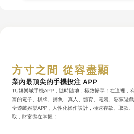
款時間、常見問題整
TU娛樂城換現金BN
理
G電子遊戲推薦TOP
5熱門老虎機精選
TU娛樂城存款流程
2026｜銀行轉帳＆超
TU娛樂城足球運彩
商儲值完整教學、入
全攻略玩法解析與預
帳時間與新手優惠
測技巧指南
TU娛樂城忘記密碼
TU娛樂城《LoL》
怎麼辦？2026 最新
電競投注指南｜實戰
找回密碼教學｜電腦
在
，我們為玩家提供簡單、安全的註冊流
TU娛樂城
技巧與分析
& 手機版完整流程
施來保護您的個人資訊與交易安全。以下是
TU娛樂
TU娛樂城體驗金運
TU娛樂城常見問題
彩下注最佳時機瞬間
2026註冊、存提款、
提升N%勝率攻略
APP、優惠、驗證全
指南
TU娛樂城優惠AI智