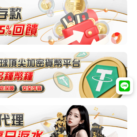
、密碼、電子郵件和聯絡方式等。完成後，點選「提