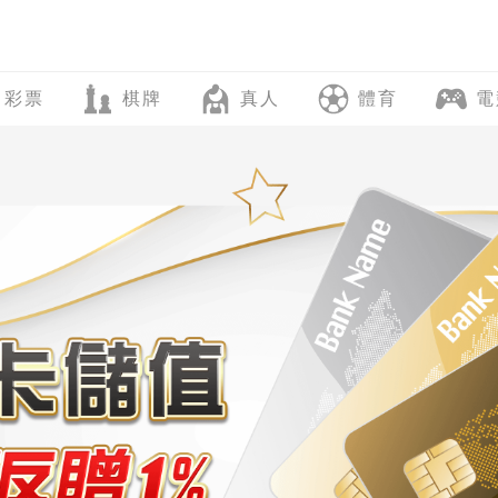
教學
娛樂城優惠
娛樂城遊戲
體育博彩
P下載
關於網路娛樂城賭博
關於TU娛樂城
百家樂
體育彩票
電子遊戲
電競遊戲
追
什麼是網路娛樂城？
關於TU
老虎機
世界盃投注
問答
線上娛樂城遊戲技巧
隱私權政策
捕魚機遊戲
即時比分
流程
負責任博彩
棋盤遊戲
免責聲明
彩票投注
服務條款