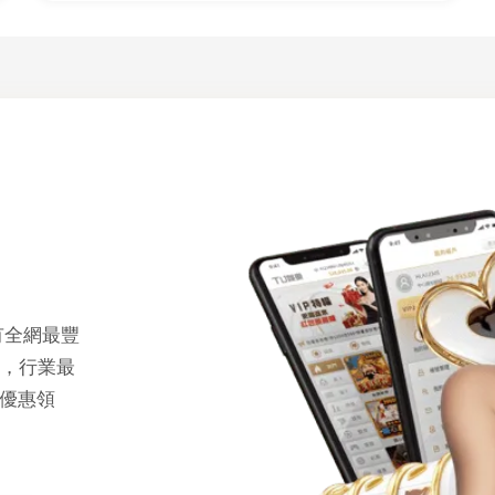
策：保障用戶資料安
獎金組合！｜RSG皇
紹
勢
高
全與隱私
家電子｜TU娛樂城
戲
TU娛樂城電競投
TU娛樂城責任博彩
探索【雷神之鎚老虎
平台：全面賽事、
真
政策：提供負責任的
機】：遊戲解析與排
時下注與創新玩法
| 
娛樂體驗與玩家保障
行表現｜TU娛樂城
賭
TU娛樂城世界盃
TU娛樂城免責聲
TU娛樂城體驗金戰
注全攻略：賠率解
明：使用平台前須知
神賽特 RTP 高達 9
析、即時下注與投
的風險與責任
8.89% 最高贏 51,000
策略
倍！
程，讓您可以輕鬆開始您的遊戲之旅。從註冊帳戶到存款提
TU娛樂城服務條
在 TU娛樂城體驗
的註冊流程詳解。
城
款：全面了解平台使
TU娛樂城线上百家
時比分與讓分投注
用規範與權責
乐全攻略：玩法、优
全面賽事分析與投
惠、技巧与高级投注
策略
策略
TU娛樂城电子老虎