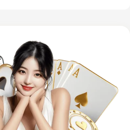
清畫質、沉浸式遊
解答
注
TU娛樂城賭場註冊
即
人娛樂場遊戲類型
流程詳解 | 完整註冊
TU娛樂城熱門真人
與安全保障指南
場遊戲介紹
投
注
款，所有流程都清晰可見，並有最先進的安全保障措
即
：
注