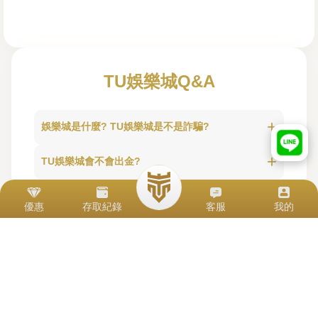
間、常見限制與新手存款優惠，一篇掌握
Read more
TU娛樂城存款流程。
TOP
立即來電
加入好友