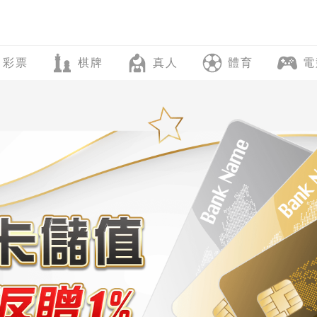
教學
娛樂城優惠
娛樂城遊戲
體育博彩
P下載
關於網路娛樂城賭博
關於TU娛樂城
百家樂
體育彩票
電子遊戲
電競遊戲
追
什麼是網路娛樂城？
關於TU
老虎機
世界盃投注
問答
線上娛樂城遊戲技巧
隱私權政策
捕魚機遊戲
即時比分
流程
負責任博彩
棋盤遊戲
免責聲明
彩票投注
服務條款