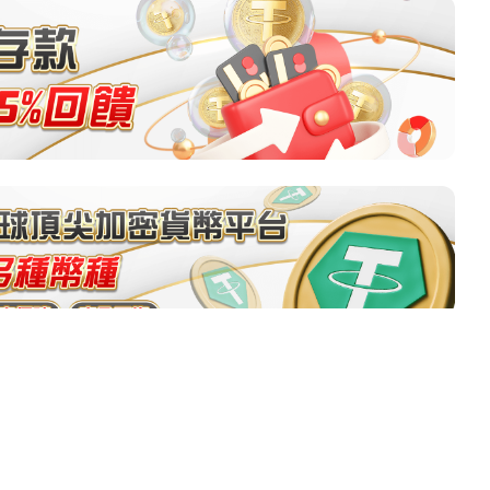
冊享受低門檻高回饋！
Read more
TOP