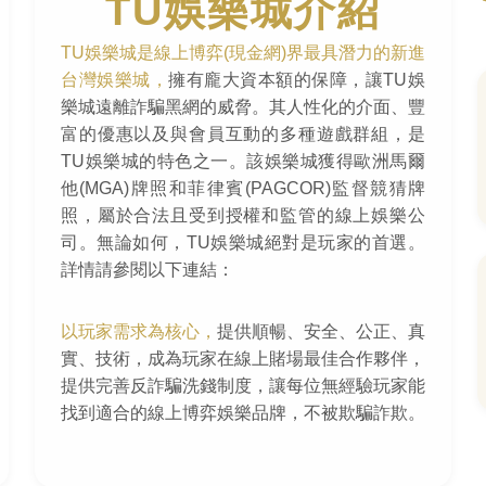
樂城優惠
娛樂城遊戲
2026世界盃
體育博彩
TU娛樂城電子遊戲
2026年FIFA世界
TU娛樂城世界棒
TU
關於TU娛樂城
介紹TU電子老虎機
盃：北美歷史性賽事
經典賽運彩投注全
直
TU娛樂城品牌介
系統的魅力盡在其
詳情與參賽隊伍分析
略：玩法與技巧
場
紹：合法執照、核心
中！
即
如何觀看 2026 世界
TU娛樂城體育投
價值與產品特色
ARTICLES
【麻將發了老虎機】
盃足球賽：轉播、賽
指南：即時賠率、
TU
文章
TU娛樂城隱私政
1024條賠付線，最大
制詳解與熱門球隊介
門賽事與未來市場
賭
策：保障用戶資料安
獎金組合！｜RSG皇
紹
勢
高
全與隱私
家電子｜TU娛樂城
戲
TU娛樂城電競投
TU娛樂城責任博彩
探索【雷神之鎚老虎
平台：全面賽事、
真
政策：提供負責任的
機】：遊戲解析與排
時下注與創新玩法
| 
娛樂體驗與玩家保障
行表現｜TU娛樂城
賭
TU娛樂城世界盃
TU娛樂城免責聲
TU娛樂城體驗金戰
注全攻略：賠率解
明：使用平台前須知
神賽特 RTP 高達 9
析、即時下注與投