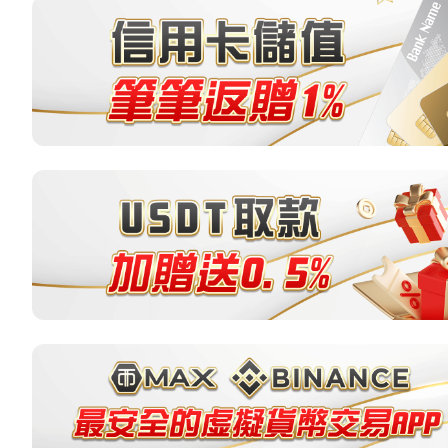
盃賽程表、直播、比
分與冠亞軍總覽
TU娛樂城｜足球讓
分1+50、大小分2-50
盤口解析懶人包
TU娛樂城換現金世
界棒球12強賽11月開
打！中華隊賽程與投
注分析
TU娛樂城 世界盃20
26前瞻傳奇告別 vs
新星首戰
TU娛樂城2025年電
子遊戲推薦：4大熱