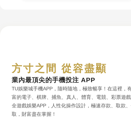
全部文章
TU娛樂城
TU新手教學
娛
TU娛樂城 | 探索OB
TU娛樂城 2026 最
電子老虎機系統的精
新註冊指南｜手機與
彩內容！
電腦開戶完整流程
TU娛樂城首儲優惠
TU娛樂城提款教學
攻略｜三重紅利輕鬆
2026｜電腦版＆手機
領取
版完整操作流程、提
款時間、常見問題整
TU娛樂城換現金BN
理
G電子遊戲推薦TOP
5熱門老虎機精選
TU娛樂城存款流程