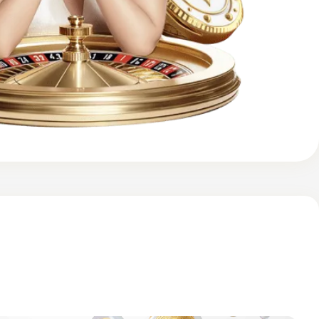
TU娛樂城熱門真人
與安全保障指南
場遊戲介紹
投
注
付線，並提供了廣泛的投注金額範圍，從最低的0.2元到
即
：
注