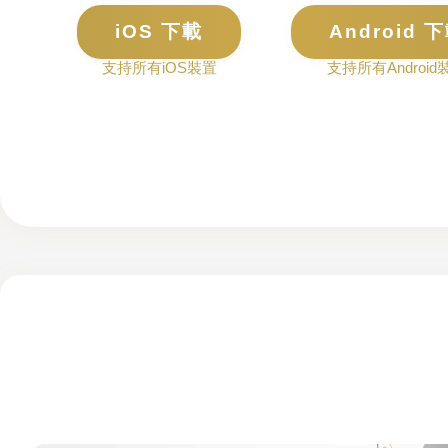
2026｜銀行轉帳＆超
TU娛樂城足球運彩
商儲值完整教學、入
全攻略玩法解析與預
帳時間與新手優惠
測技巧指南
TU娛樂城忘記密碼
TU娛樂城《LoL》
怎麼辦？2026 最新
電競投注指南｜實戰
找回密碼教學｜電腦
由RSG皇家電子所打造的《
麻將發
了》是一款融合了
技巧與分析
& 手機版完整流程
最高的2000元不等。在遊戲過程中，連續消除符號可
TU娛樂城體驗金運
TU娛樂城常見問題
彩下注最佳時機瞬間
2026註冊、存提款、
提升N%勝率攻略
APP、優惠、驗證全
指南
TU娛樂城優惠AI智
能繪圖與Disco Diff
usion創作新時代
TU娛樂城2026世界