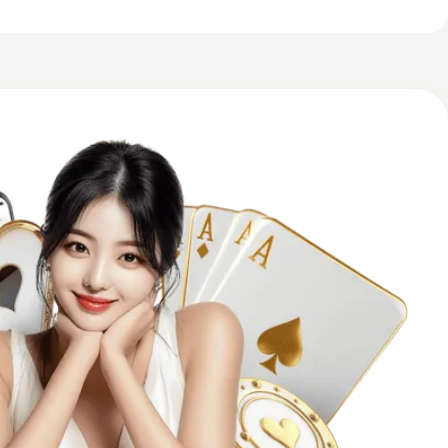
現場視頻
APP下載
關於網路娛樂城賭博
球
娛樂城現場娛樂
TU娛樂城行動應用
什麼是網路娛樂城？
攻
播賭場體驗豪華賭
程式下載教學 | 隨時
四大類型全覽 | TU
遊戲、專業荷官與
隨地享受娛樂遊戲
娛樂城選擇指南
時互動
注
如何下載並安裝 TU
TU娛樂城遊戲技巧
熱
娛樂城真人直播
娛樂城 App | 完整
攻略：專屬策略與資
趨
場體驗專業荷官、
安裝步驟與常見問題
金管理技巧
清畫質、沉浸式遊
解答
注
TU娛樂城賭場註冊
即
人娛樂場遊戲類型
流程詳解 | 完整註冊