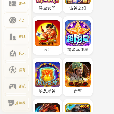
2026世界盃
現場視頻
APP下載
關於網路娛樂城賭博
關於TU娛樂城
常見問題