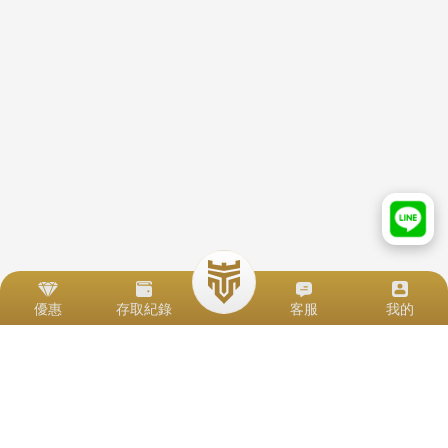
間
T
儲值10
極致流
TU彩
U
00送10
6
暢（提
票、TU
娛
00（1
分
供TU下
娛樂城lo
樂
倍流
鐘
載ios與
l高賠率
城
水）
安卓）
盤口
儲值10
A
00送50
15
僅提供
真人視
TOP
娛
0（15
分
行動版
訊百家
樂
倍流
鐘
網頁
樂
立即來電
加入好友
城
水）
儲值2
B
App功能
000送1
25
傳統體
娛
不穩
000（2
分
育球版