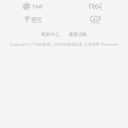
分類選單
全部消息
NEWS
TU新手教學
娛樂城優惠
TU新手教學