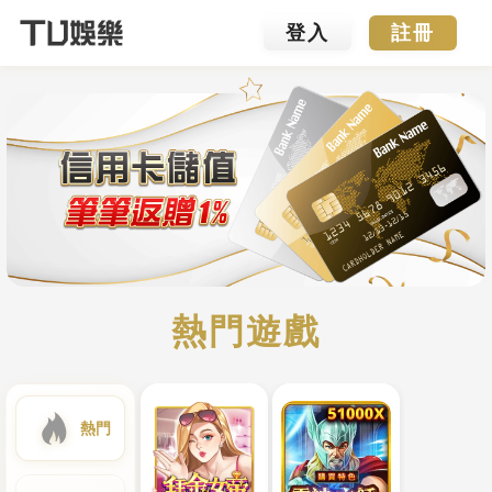
TU娛樂城
TU新手教學
娛樂城優惠
娛樂城遊戲
體育博彩