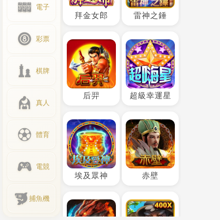
2026世界盃
現場視頻
APP下載
關於網路娛樂城賭博
關於TU娛樂城
常見問題